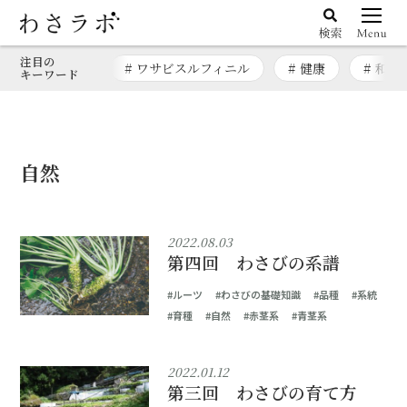
注目の
# ワサビスルフィニル
# 健康
# 和漢
キーワード
自然
2022.08.03
第四回 わさびの系譜
#ルーツ
#わさびの基礎知識
#品種
#系統
#育種
#自然
#赤茎系
#青茎系
2022.01.12
第三回 わさびの育て方