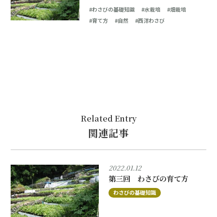
#わさびの基礎知識
#水栽培
#畑栽培
#育て方
#自然
#西洋わさび
Related Entry
関連記事
2022.01.12
第三回 わさびの育て方
わさびの基礎知識