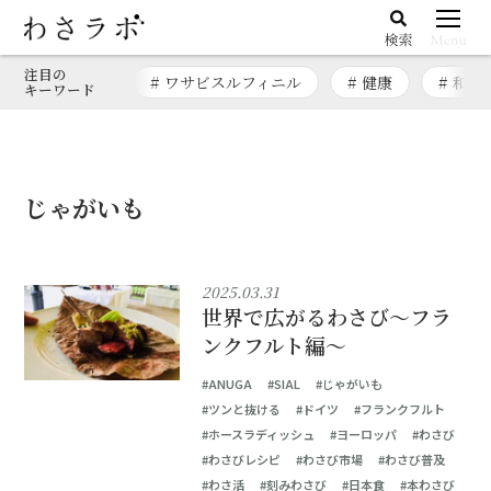
注目の
# ワサビスルフィニル
# 健康
# 和漢
キーワード
じゃがいも
2025.03.31
世界で広がるわさび〜フラ
ンクフルト編〜
#ANUGA
#SIAL
#じゃがいも
#ツンと抜ける
#ドイツ
#フランクフルト
#ホースラディッシュ
#ヨーロッパ
#わさび
#わさびレシピ
#わさび市場
#わさび普及
#わさ活
#刻みわさび
#日本食
#本わさび