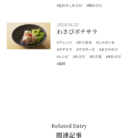
#生おろしわさび
#粉わさび
2024.01.22
わさびポテサラ
#アレンジ
#おつまみ
#じゃがいも
#ポテサラ
#マヨネーズ
#まろやかさ
#レシピ
#わさび
#わさ活
#本わさび
#風味
Related Entry
関連記事